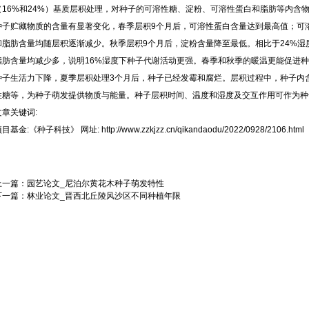
（16%和24%）基质层积处理，对种子的可溶性糖、淀粉、可溶性蛋白和脂肪等内含
种子贮藏物质的含量有显著变化，春季层积9个月后，可溶性蛋白含量达到最高值；可溶
和脂肪含量均随层积逐渐减少。秋季层积9个月后，淀粉含量降至最低。相比于24%湿
脂肪含量均减少多，说明16%湿度下种子代谢活动更强。春季和秋季的暖温更能促进
种子生活力下降，夏季层积处理3个月后，种子已经发霉和腐烂。层积过程中，种子内
性糖等，为种子萌发提供物质与能量。种子层积时间、温度和湿度及交互作用可作为种
文章关键词:
项目基金:
《种子科技》
网址:
http://www.zzkjzz.cn/qikandaodu/2022/0928/2106.html
上一篇：
园艺论文_尼泊尔黄花木种子萌发特性
下一篇：
林业论文_晋西北丘陵风沙区不同种植年限