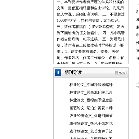
一、本刊要求作者有严谨的学风和朴实的
文风，提倡互相尊重和自由讨论。凡采用
他人学说，必须加注说明。 二、不要超过
10000字为宜，精粹的短篇，尤为欢迎。
三、请作者将稿件（用WORD格式）发送
到下面给出的征文信箱中。 四、凡来稿请
作者自留底稿，恕不退稿。 五、为规范排
版，请作者在上传修改稿时严格按以下要
求： 1．论文要求有题名、摘要、关键
词、作者姓名、作者工作单位（名称，省
市邮编）等内容一份。 2．基金项目和作
者简介按下列格式： 基金项目：项目名称
期刊导读
（编号） 作者简介：姓名（出生年－），
性别，民族（汉族可省略），籍贯，职
林业论文_不同种源米槠种
称，学位，研究方向。 3．文章一般有引
林业论文_晋西北丘陵风沙
言部分和正文部分，正文部分用阿拉伯数
林业论文_模拟四季温度层
字分级编号法，一般用两级。插图下方应
注明图序和图名。表格应采用三线表，表
园艺论文_尼泊尔黄花木种
格上方应注明表序和表名。 4．参考文献
农业经济论文_促进河南省
列出的一般应限于作者直接阅读过的、最
农作物论文_热风干燥对花
主要的、发表在正式出版物上的文献。其
农作物论文_老芒麦种子染
他相关注释可用脚注在当页标注。参考文
献的著录应执行国家标准GB7714-87的规