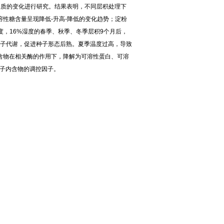
物质的变化进行研究。结果表明，不同层积处理下
性糖含量呈现降低-升高-降低的变化趋势；淀粉
度，16%湿度的春季、秋季、冬季层积9个月后，
种子代谢，促进种子形态后熟。夏季温度过高，导致
含物在相关酶的作用下，降解为可溶性蛋白、可溶
子内含物的调控因子。